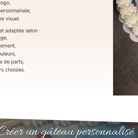
logo,
ersonnalisée,
e visuel.
st adaptée selon :
âge,
nement,
ouleurs,
e de parts,
rs choisies.
Créer un gâteau personnalisé