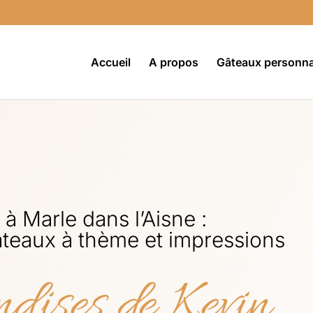
Accueil
A propos
Gâteaux personna
à Marle dans l’Aisne :
âteaux à thème et impressions
dises de Kevin