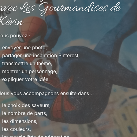
avec Les Gourmandises de
Kévin
ous pouvez :
envoyer une photo,
partager une inspiration Pinterest,
transmettre un thème,
montrer un personnage,
expliquer votre idée.
ous vous accompagnons ensuite dans :
le choix des saveurs,
le nombre de parts,
les dimensions,
les couleurs,