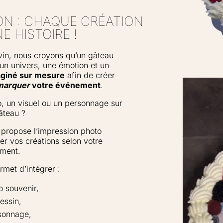
ON : CHAQUE CRÉATION
 HISTOIRE !
in, nous croyons qu’un gâteau
 un univers, une émotion et un
giné sur mesure
afin de créer
marquer
votre événement
.
o, un visuel ou un personnage sur
âteau ?
propose l’impression photo
er vos créations selon votre
ment.
rmet d’intégrer :
o souvenir,
essin,
sonnage,