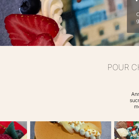
C
g
POUR C
Ann
sucr
me