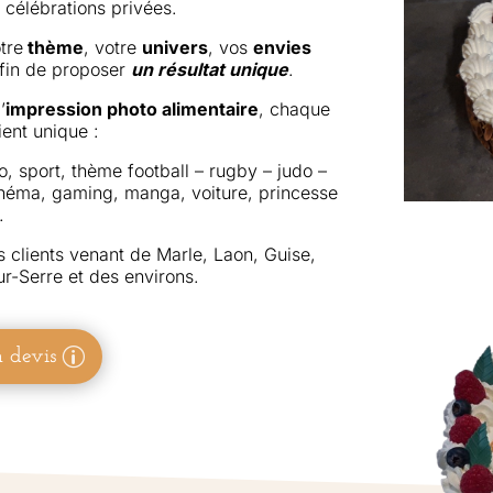
 célébrations privées.
tre
thème
, votre
univers
, vos
envies
fin de proposer
un résultat unique
.
’
impression photo alimentaire
, chaque
ient unique :
, sport, thème football – rugby – judo –
inéma, gaming, manga, voiture, princesse
…
clients venant de Marle, Laon, Guise,
ur-Serre et des environs.
 devis