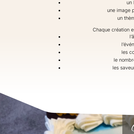
un 
une image p
un thèm
Chaque création e
l’
l’évé
les c
le nombr
les saveu