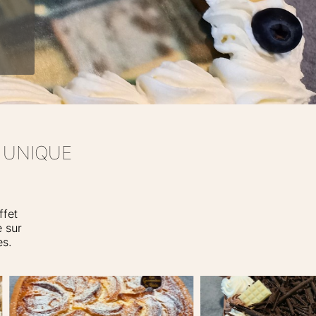
 UNIQUE
ffet
e sur
es.